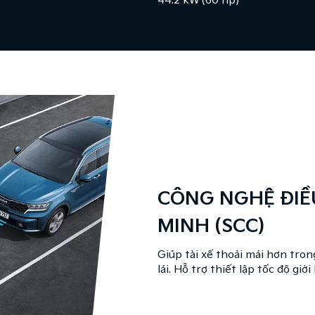
44.2 kW (60 hp)
CÔNG NGHỆ ĐIỀ
MINH (SCC)
Giúp tài xế thoải mái hơn tron
lái. Hỗ trợ thiết lập tốc độ gi