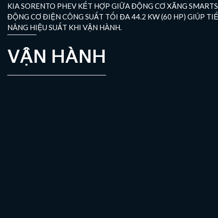
KIA SORENTO PHEV KẾT HỢP GIỮA ĐỘNG CƠ XĂNG SMARTS
ĐỘNG CƠ ĐIỆN CÔNG SUẤT TỐI ĐA 44.2 KW (60 HP) GIÚP TI
NÂNG HIỆU SUẤT KHI VẬN HÀNH.
VẬN HÀNH