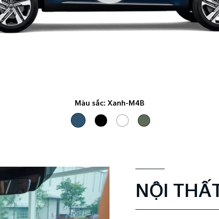
Màu sắc:
Xanh-M4B
NỘI THẤ