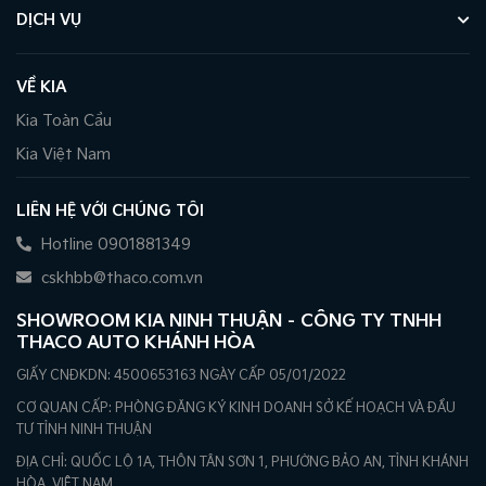
DỊCH VỤ
VỀ KIA
Kia Toàn Cầu
Kia Việt Nam
LIÊN HỆ VỚI CHÚNG TÔI
Hotline 0901881349
cskhbb@thaco.com.vn
SHOWROOM KIA NINH THUẬN – CÔNG TY TNHH
THACO AUTO KHÁNH HÒA
GIẤY CNĐKDN: 4500653163 NGÀY CẤP 05/01/2022
CƠ QUAN CẤP: PHÒNG ĐĂNG KÝ KINH DOANH SỞ KẾ HOẠCH VÀ ĐẦU
TƯ TỈNH NINH THUẬN
ĐỊA CHỈ: QUỐC LỘ 1A, THÔN TÂN SƠN 1, PHƯỜNG BẢO AN, TỈNH KHÁNH
HÒA, VIỆT NAM